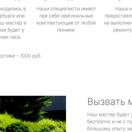
аходились в
Наши специалисты имеют
Наша к
рбурге или
при себе оригинальные
предоставл
аш мастер в
комплектующие от любой
на выполнен
ае будет у
техники.
ремонту 
ении часа.
остики – 1000 руб.
Вызвать 
Наш мастер будет 
бесплатно и не с п
большому опыту за