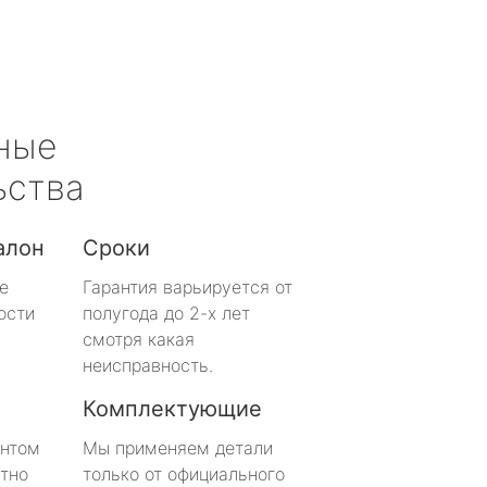
ные
ьства
алон
Сроки
е
Гарантия варьируется от
ости
полугода до 2-х лет
смотря какая
неисправность.
Комплектующие
онтом
Мы применяем детали
тно
только от официального