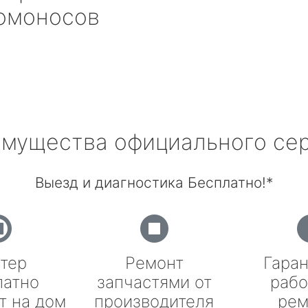
моносов
мущества официального се
Выезд и диагностика Бесплатно!*
тер
Ремонт
Гаран
латно
запчастями от
рабо
т на дом
производителя
рем