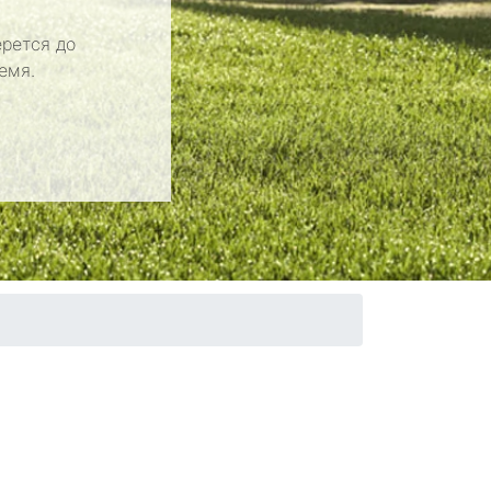
рется до
емя.