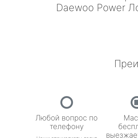
Daewoo Power
Ло
Преи
Любой вопрос по
Мас
телефону
бесп
выезжае