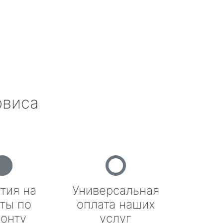
рвиса
тия на
Универсальная
ты по
оплата наших
онту
услуг