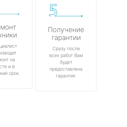
монт
Получение
хники
гарантии
циалист
Сразу после
изводит
всех работ Вам
монт на
будет
сте и в
предоставлена
кий срок.
гарантия.