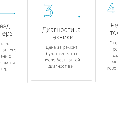
Ре
езд
Диагностика
те
тера
техники
Спе
ас до
Цена за ремонт
про
ованного
будет известна
ре
ени с
после бесплатной
ме
вяжется
диагностики.
корот
тер.