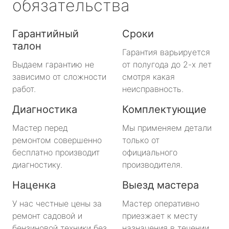
обязательства
Гарантийный
Сроки
талон
Гарантия варьируется
Выдаем гарантию не
от полугода до 2-х лет
зависимо от сложности
смотря какая
работ.
неисправность.
Диагностика
Комплектующие
Мастер перед
Мы применяем детали
ремонтом совершенно
только от
бесплатно производит
официального
диагностику.
производителя.
Наценка
Выезд мастера
У нас честные цены за
Мастер оперативно
ремонт садовой и
приезжает к месту
бензиновой техники без
назначения в течении