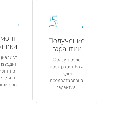
монт
Получение
хники
гарантии
циалист
Сразу после
изводит
всех работ Вам
монт на
будет
сте и в
предоставлена
кий срок.
гарантия.