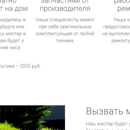
латно
запчастями от
рабо
т на дом
производителя
рем
аходились в
Наши специалисты имеют
Наша к
рбурге или
при себе оригинальные
предоставл
аш мастер в
комплектующие от любой
на выполнен
ае будет у
техники.
ремонту 
ении часа.
остики – 1000 руб.
Вызвать 
Наш мастер будет 