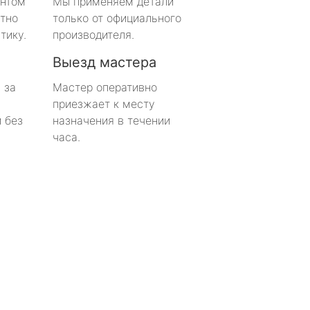
онтом
Мы применяем детали
тно
только от официального
тику.
производителя.
Выезд мастера
 за
Мастер оперативно
приезжает к месту
 без
назначения в течении
часа.