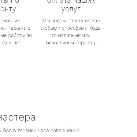
ты по
оплата наших
онту
услуг
омпания
Мы берем оплату от Вас
яет гарантию
любыми способами, будь
ые работы по
то наличный или
до 2 лет.
безналиный перевод.
мастера
у Вас в течении часа совершенно