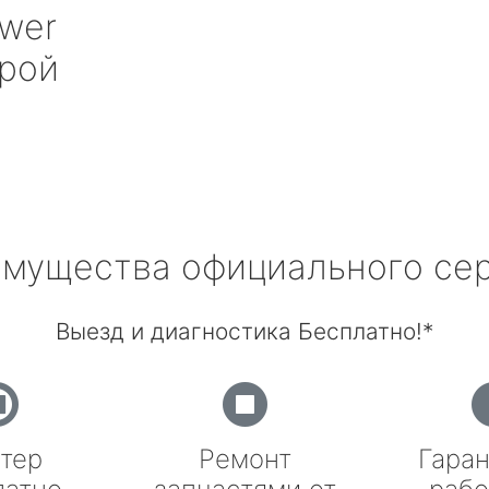
wer
рой
мущества официального се
Выезд и диагностика Бесплатно!*
тер
Ремонт
Гаран