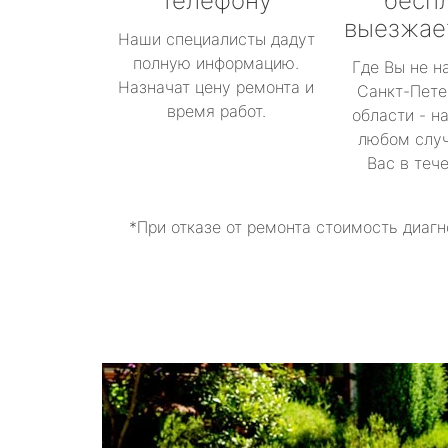
телефону
бесп
выезжае
Наши специалисты дадут
полную информацию.
Где Вы не н
Назначат цену ремонта и
Санкт-Пете
время работ.
области - н
любом случ
Вас в теч
*При отказе от ремонта стоимость диагн