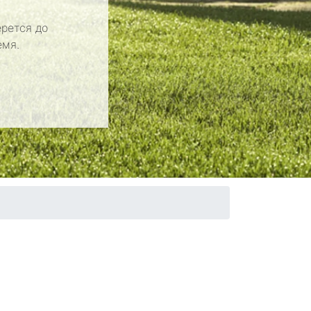
рется до
емя.