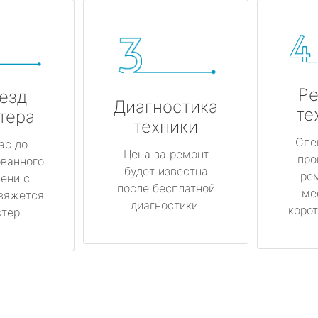
Ре
езд
Диагностика
те
тера
техники
Спе
ас до
Цена за ремонт
про
ованного
будет известна
ре
ени с
после бесплатной
ме
вяжется
диагностики.
корот
тер.