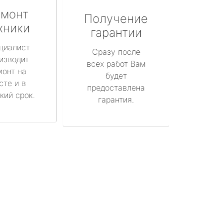
монт
Получение
хники
гарантии
циалист
Сразу после
изводит
всех работ Вам
монт на
будет
сте и в
предоставлена
кий срок.
гарантия.