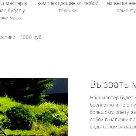
аш мастер в
комплектующие от любой
на выполнен
ае будет у
техники.
ремонту 
ении часа.
остики – 1000 руб.
Вызвать 
Наш мастер будет 
бесплатно и не с п
большому опыту за
собой в наличии по
виды поломок садов