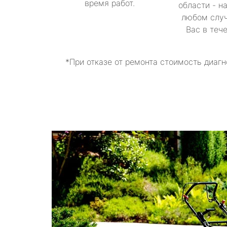
время работ.
области - н
любом случ
Вас в теч
*При отказе от ремонта стоимость диагн