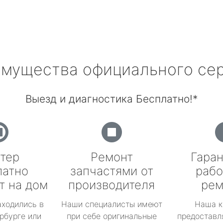
мущества официального се
Выезд и диагностика Бесплатно!*
тер
Ремонт
Гаран
латно
запчастями от
рабо
т на дом
производителя
рем
аходились в
Наши специалисты имеют
Наша к
рбурге или
при себе оригинальные
предоставл