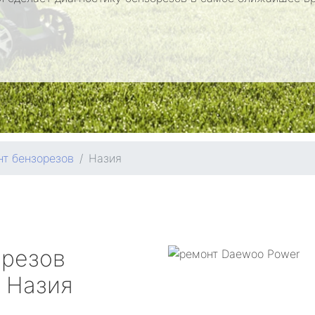
т бензорезов
Назия
орезов
Назия