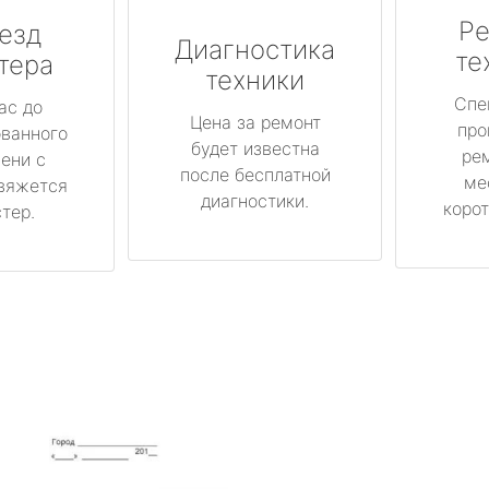
Ре
езд
Диагностика
те
тера
техники
Спе
ас до
Цена за ремонт
про
ованного
будет известна
ре
ени с
после бесплатной
ме
вяжется
диагностики.
корот
тер.