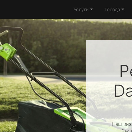
Услуги
Города
Р
D
Наш инж
Вас 