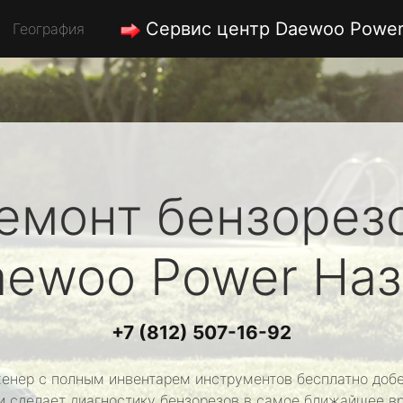
Сервис центр Daewoo Powe
География
емонт бензорез
aewoo Power
Наз
+7 (812) 507-16-92
енер с полным инвентарем инструментов бесплатно добе
и сделает диагностику бензорезов в самое ближайшее в