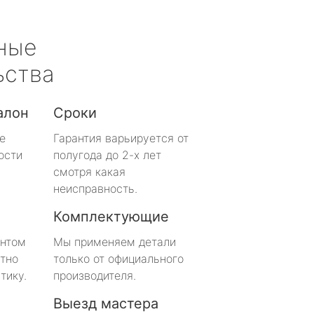
ные
ьства
алон
Сроки
е
Гарантия варьируется от
ости
полугода до 2-х лет
смотря какая
неисправность.
Комплектующие
онтом
Мы применяем детали
тно
только от официального
тику.
производителя.
Выезд мастера