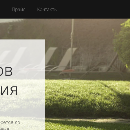
r
Прайс
Контакты
ов
ия
рется до
ремя.