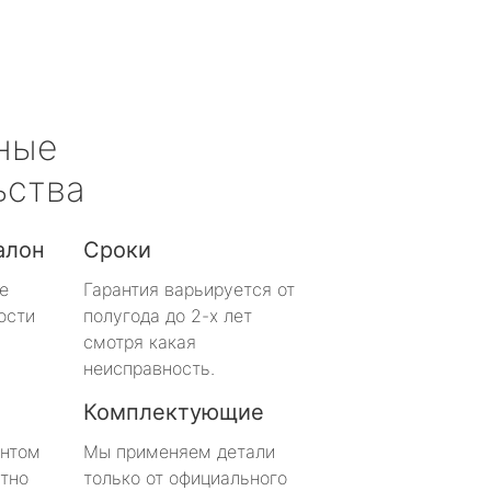
ные
ьства
алон
Сроки
е
Гарантия варьируется от
ости
полугода до 2-х лет
смотря какая
неисправность.
Комплектующие
онтом
Мы применяем детали
тно
только от официального