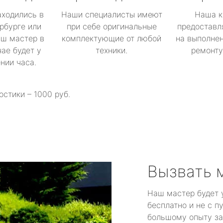
аходились в
Наши специалисты имеют
Наша к
рбурге или
при себе оригинальные
предоставл
аш мастер в
комплектующие от любой
на выполнен
ае будет у
техники.
ремонту 
ении часа.
остики – 1000 руб.
Вызвать 
Наш мастер будет 
бесплатно и не с п
большому опыту за