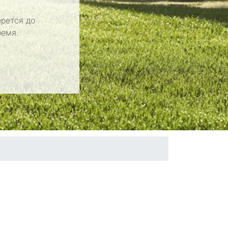
рется до
ремя.