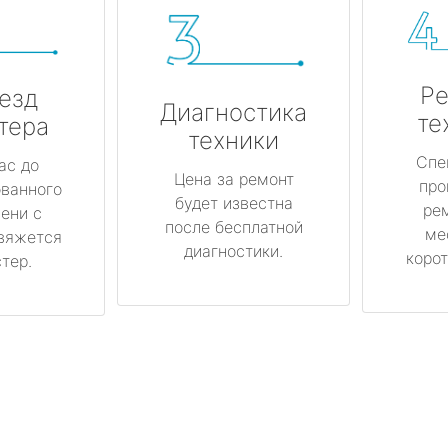
Ре
езд
Диагностика
те
тера
техники
Спе
ас до
Цена за ремонт
про
ованного
будет известна
ре
ени с
после бесплатной
ме
вяжется
диагностики.
корот
тер.