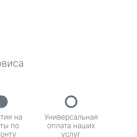
рвиса
тия на
Универсальная
ты по
оплата наших
онту
услуг