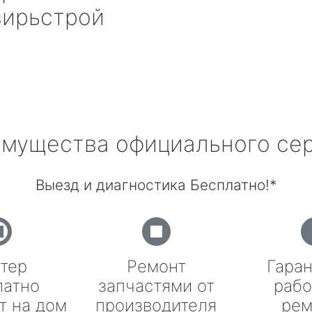
ирьстрой
мущества официального се
Выезд и диагностика Бесплатно!*
тер
Ремонт
Гаран
латно
запчастями от
рабо
т на дом
производителя
рем