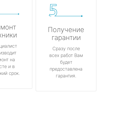
монт
Получение
хники
гарантии
циалист
Сразу после
изводит
всех работ Вам
монт на
будет
сте и в
предоставлена
кий срок.
гарантия.