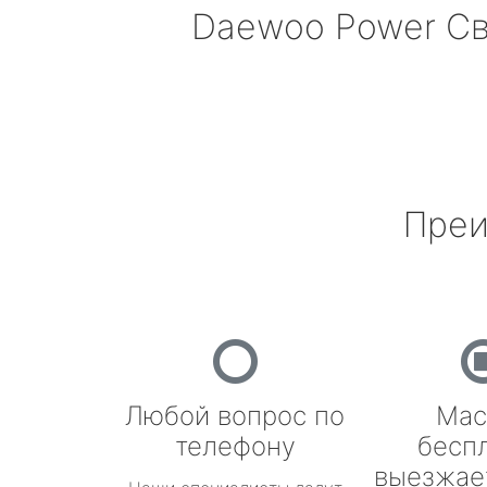
Daewoo Power
Св
Преи
Любой вопрос по
Мас
телефону
бесп
выезжае