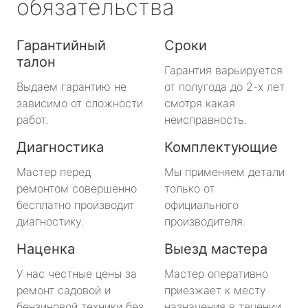
обязательства
Гарантийный
Сроки
талон
Гарантия варьируется
Выдаем гарантию не
от полугода до 2-х лет
зависимо от сложности
смотря какая
работ.
неисправность.
Диагностика
Комплектующие
Мастер перед
Мы применяем детали
ремонтом совершенно
только от
бесплатно производит
официального
диагностику.
производителя.
Наценка
Выезд мастера
У нас честные цены за
Мастер оперативно
ремонт садовой и
приезжает к месту
бензиновой техники без
назначения в течении