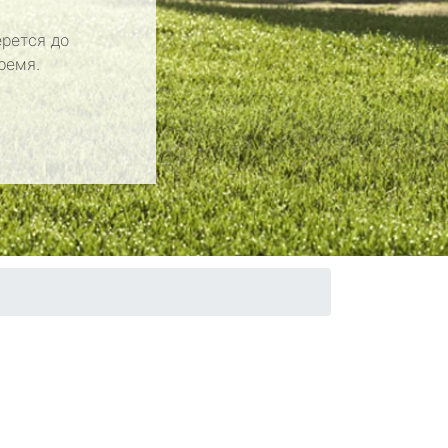
рется до
ремя.