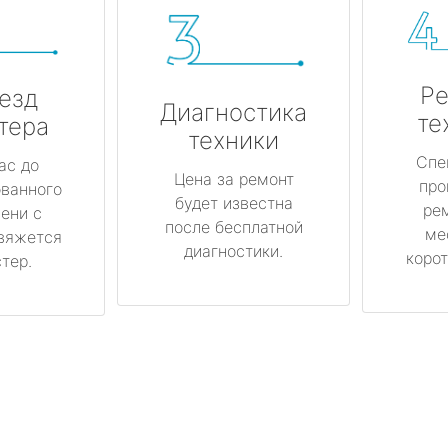
Ре
езд
Диагностика
те
тера
техники
Спе
ас до
Цена за ремонт
про
ованного
будет известна
ре
ени с
после бесплатной
ме
вяжется
диагностики.
корот
тер.