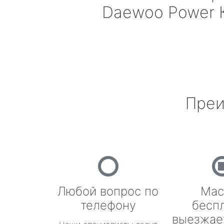
Daewoo Power
Преи
Любой вопрос по
Мас
телефону
бесп
выезжае