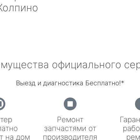
Колпино
мущества официального се
Выезд и диагностика Бесплатно!*
тер
Ремонт
Гаран
латно
запчастями от
рабо
т на дом
производителя
рем