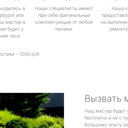
аходились в
Наши специалисты имеют
Наша к
рбурге или
при себе оригинальные
предоставл
аш мастер в
комплектующие от любой
на выполнен
ае будет у
техники.
ремонту 
ении часа.
остики – 1000 руб.
Вызвать 
Наш мастер будет 
бесплатно и не с п
большому опыту за