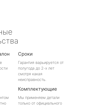
ные
ьства
алон
Сроки
е
Гарантия варьируется от
ости
полугода до 2-х лет
смотря какая
неисправность.
Комплектующие
онтом
Мы применяем детали
тно
только от официального