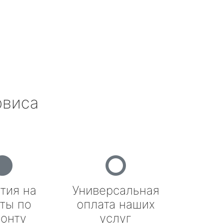
рвиса
тия на
Универсальная
ты по
оплата наших
онту
услуг