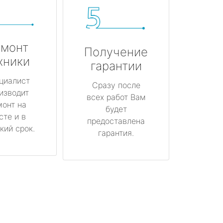
монт
Получение
хники
гарантии
циалист
Сразу после
изводит
всех работ Вам
монт на
будет
сте и в
предоставлена
кий срок.
гарантия.