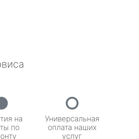
рвиса
тия на
Универсальная
ты по
оплата наших
онту
услуг