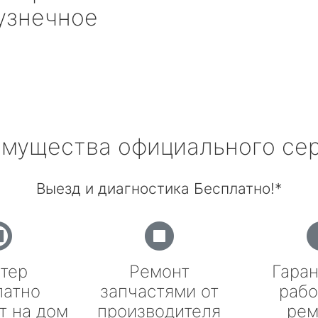
узнечное
мущества официального се
Выезд и диагностика Бесплатно!*
тер
Ремонт
Гаран
латно
запчастями от
рабо
т на дом
производителя
рем