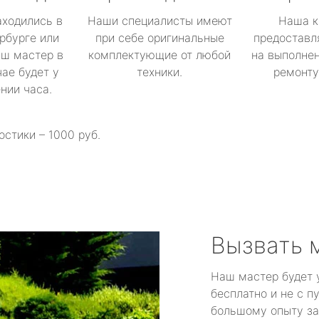
аходились в
Наши специалисты имеют
Наша к
рбурге или
при себе оригинальные
предоставл
аш мастер в
комплектующие от любой
на выполнен
ае будет у
техники.
ремонту 
ении часа.
остики – 1000 руб.
Вызвать 
Наш мастер будет 
бесплатно и не с п
большому опыту за