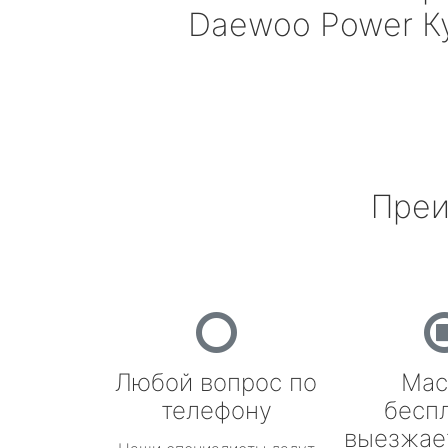
Daewoo Power
К
Преи
Любой вопрос по
Мас
телефону
бесп
выезжае