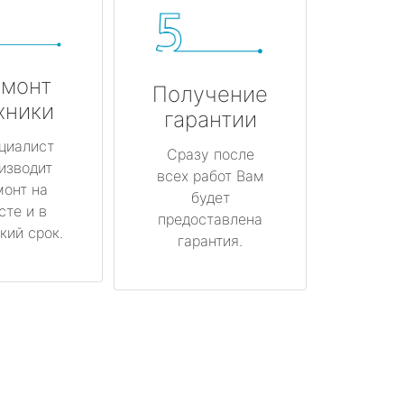
монт
Получение
хники
гарантии
циалист
Сразу после
изводит
всех работ Вам
монт на
будет
сте и в
предоставлена
кий срок.
гарантия.