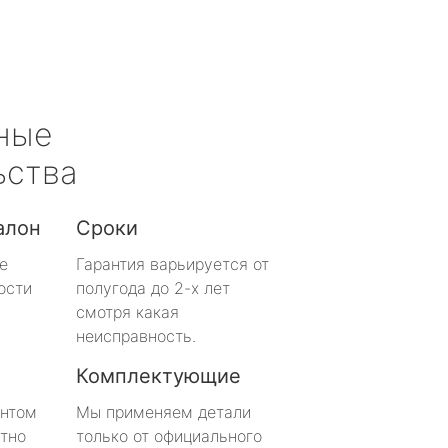
ные
ьства
алон
Сроки
е
Гарантия варьируется от
ости
полугода до 2-х лет
смотря какая
неисправность.
Комплектующие
онтом
Мы применяем детали
тно
только от официального