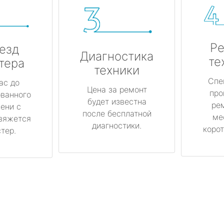
Ре
езд
Диагностика
те
тера
техники
Спе
ас до
Цена за ремонт
про
ованного
будет известна
ре
ени с
после бесплатной
ме
вяжется
диагностики.
корот
тер.