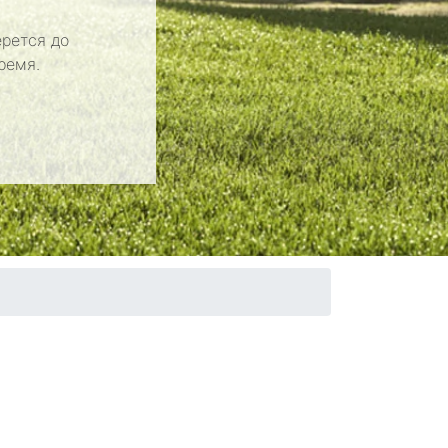
рется до
ремя.