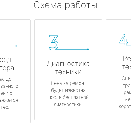
Схема работы
Ре
езд
Диагностика
те
тера
техники
Спе
ас до
Цена за ремонт
про
ованного
будет известна
ре
ени с
после бесплатной
ме
вяжется
диагностики.
корот
тер.