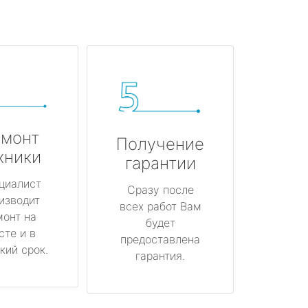
монт
Получение
хники
гарантии
циалист
Сразу после
изводит
всех работ Вам
монт на
будет
сте и в
предоставлена
кий срок.
гарантия.