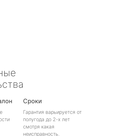
ные
ьства
алон
Сроки
е
Гарантия варьируется от
ости
полугода до 2-х лет
смотря какая
неисправность.