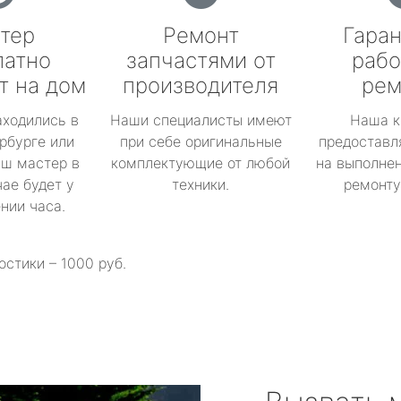
тер
Ремонт
Гаран
латно
запчастями от
рабо
т на дом
производителя
рем
аходились в
Наши специалисты имеют
Наша к
рбурге или
при себе оригинальные
предоставл
аш мастер в
комплектующие от любой
на выполнен
ае будет у
техники.
ремонту 
ении часа.
остики – 1000 руб.