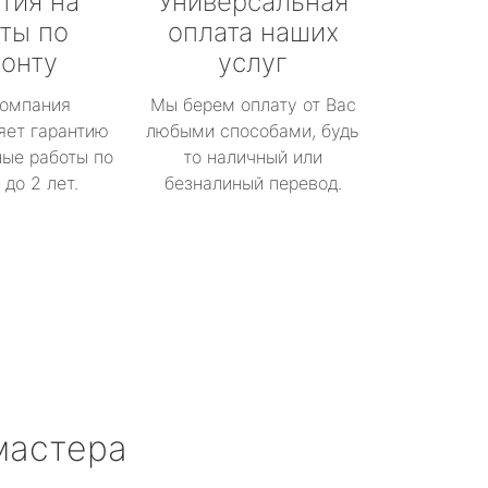
тия на
Универсальная
ты по
оплата наших
онту
услуг
омпания
Мы берем оплату от Вас
яет гарантию
любыми способами, будь
ые работы по
то наличный или
до 2 лет.
безналиный перевод.
мастера