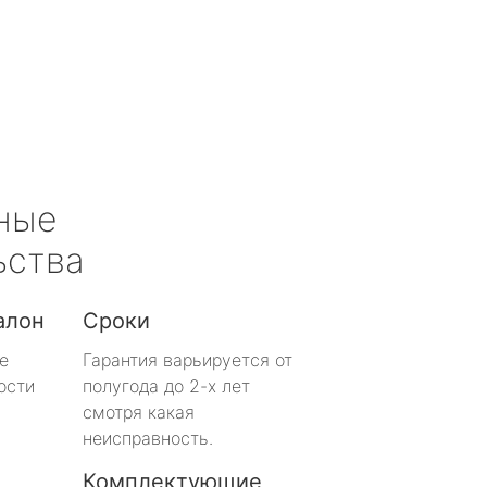
ные
ьства
алон
Сроки
е
Гарантия варьируется от
ости
полугода до 2-х лет
смотря какая
неисправность.
Комплектующие