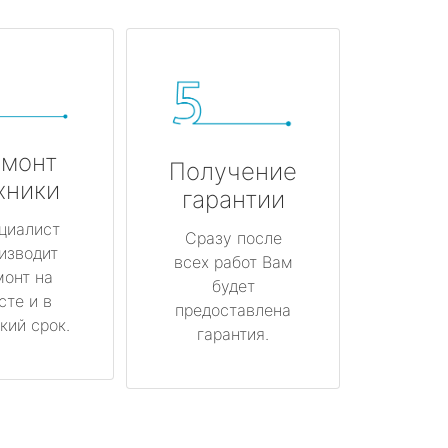
монт
Получение
хники
гарантии
циалист
Сразу после
изводит
всех работ Вам
монт на
будет
сте и в
предоставлена
кий срок.
гарантия.