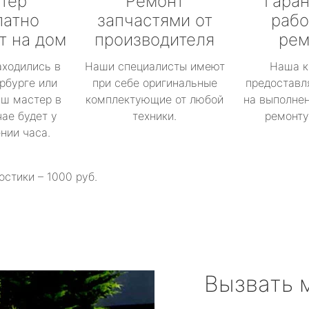
тер
Ремонт
Гаран
латно
запчастями от
рабо
т на дом
производителя
рем
аходились в
Наши специалисты имеют
Наша к
рбурге или
при себе оригинальные
предоставл
аш мастер в
комплектующие от любой
на выполнен
ае будет у
техники.
ремонту 
ении часа.
остики – 1000 руб.
Вызвать 