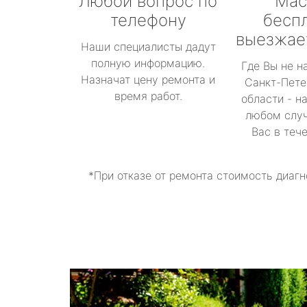
Любой вопрос по
Мас
телефону
бесп
выезжае
Наши специалисты дадут
полную информацию.
Где Вы не н
Назначат цену ремонта и
Санкт-Пете
время работ.
области - н
любом случ
Вас в теч
*При отказе от ремонта стоимость диагн